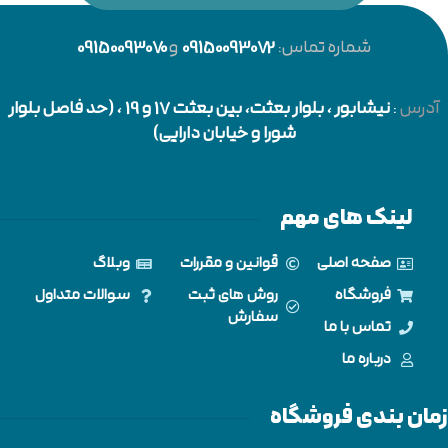
شماره تماس:
09150093072
و
09150093070
آدرس
:
نیشابور
، بلوار بعثت، بین بعثت 17 و 19 ، (حد فاصل بلوار
شورا و خیابان دارایی)
لینک های مهم
صفحه اصلی
قوانین و مقررات
وبلاگ
فروشگاه
روش های ثبت
سوالات متداول
سفارش
تماس با ما
درباره ما
زمان بندی فروشگاه