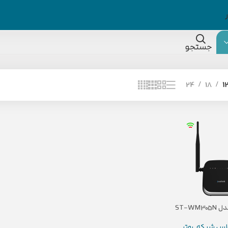
جستجو
24
18
1
رلس شبکه
,
روتر