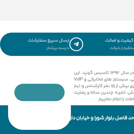
یفیت و اصالت
ارسال سریع سفارشات
تقیم از شرکت
با پست پیشتاز
مجموعه فنی و مهندسی توسعه ارتباطات نیشابور با نگاهی نوین و تخصصی به دانش ارتباطات کامپیوتری و امنیت شبکه های رایانه ای در سال 1392 تاسیس گردید. این
مجموعه با فعالیت در زمینه فناوری اطلاعات، شبکه های کامپیوتری، بی سیم، فیبر نوری و دکل های مهاری، تجهیزات شبکه، اتوماسیون صنعتی، سیستم های مخابراتی و VoIP
گامی موثر در جهت خدمت رسانی به شرکت ها، سازمان ها دولتی و خصوصی برداشت. در حال حاضر مجموعه با پیشرفت و ارتقا خود و به کار گیری بیش از 15 نفر کارشناس و تیم
دانش، تجربه چندین ساله و رضایت
ت را اعلام نماییم.