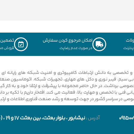
لات
امکان مرجوع کردن سفارش
تضمین ک
نترنت
در صورت عدم رضایت
فروش مس
ی فنی با تخصص و مهارت بالا، فعالیت می کند. افتخار داریم با تکیه بر 
صوصی در سراسر کشور در جهت توسعه و رشد صنعت فناوری اطلاعات و ارتباطا
091500
آدرس
:
نیشابور
، بلوار بعثت، بین بعثت 17 و 19 ، (حد فاصل بلوار شورا و خیابان دارایی)