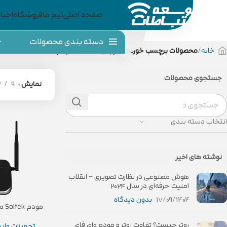
صفحه اصلی
تیم ما
فروشگاه
اخبار
دسته بندی محصولات
خانه
محصولات برچسب خورده “آموزش تنظیمات مودم”
جستجوی محصولات
نمایش
9
2
انتخاب دسته بندی
نوشته های اخیر
هوش مصنوعی در نظارت تصویری – انقلاب
امنیت حرفه‌ای در سال ۲۰۲۴
17/09/1404
بدون دیدگاه
مودم Soltek مدل ST-WM305N
روتر چیست؟ تفاوت روتر و مودم وای فای
تجهیزات وای