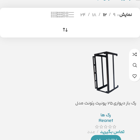
نمایش
9
12
18
24
رک باز دیواری 25 یونیت رئونت مدل
KT-R25U
رک ها
Reonet
تماس بگیرید
عدد