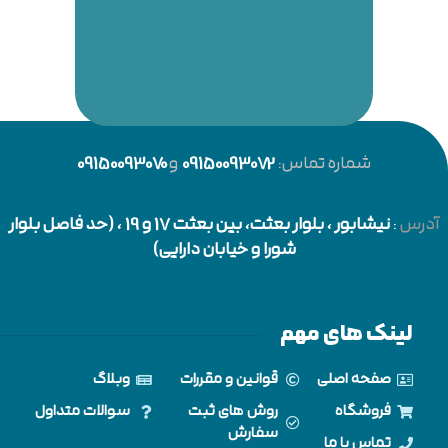
شماره تماس:
09150093072
و
09150093070
آدرس
:
نیشابور
، بلوار بعثت، بین بعثت 17 و 19 ، (حد فاصل بلوار
شورا و خیابان دارایی)
لینک های مهم
صفحه اصلی
قوانین و مقررات
وبلاگ
فروشگاه
روش های ثبت
سوالات متداول
سفارش
تماس با ما