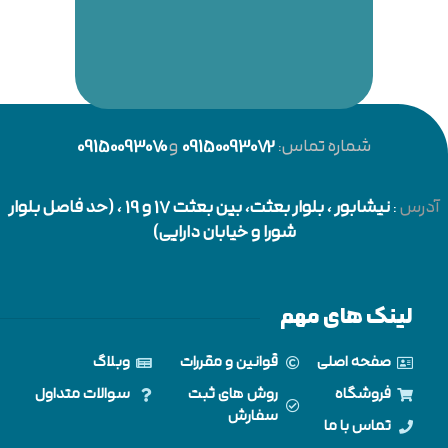
شماره تماس:
09150093072
و
09150093070
آدرس
:
نیشابور
، بلوار بعثت، بین بعثت 17 و 19 ، (حد فاصل بلوار
شورا و خیابان دارایی)
لینک های مهم
صفحه اصلی
قوانین و مقررات
وبلاگ
فروشگاه
روش های ثبت
سوالات متداول
سفارش
تماس با ما