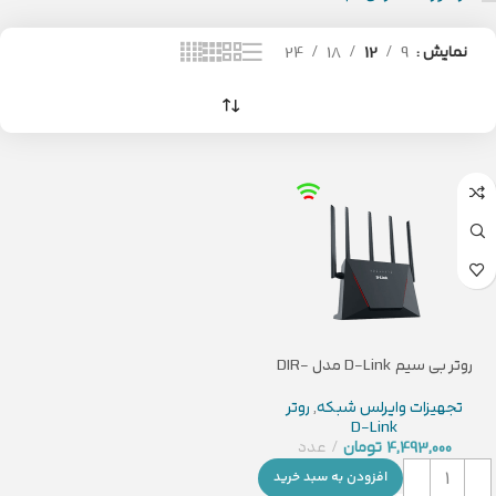
نمایش
9
12
18
24
روتر بی سیم D-Link مدل DIR-
X3000Z
تجهیزات وایرلس شبکه
,
روتر
D-Link
4,493,000
تومان
عدد
افزودن به سبد خرید