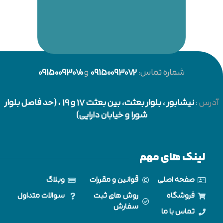
شماره تماس:
09150093072
و
09150093070
آدرس
:
نیشابور
، بلوار بعثت، بین بعثت 17 و 19 ، (حد فاصل بلوار
شورا و خیابان دارایی)
لینک های مهم
صفحه اصلی
قوانین و مقررات
وبلاگ
فروشگاه
روش های ثبت
سوالات متداول
سفارش
تماس با ما