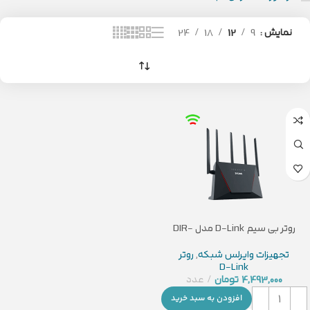
نمایش
9
12
18
24
روتر بی سیم D-Link مدل DIR-
X3000Z
تجهیزات وایرلس شبکه
,
روتر
D-Link
4,493,000
تومان
عدد
افزودن به سبد خرید