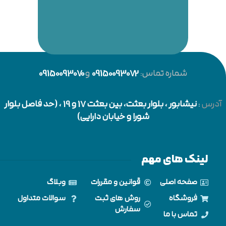
شماره تماس:
09150093072
و
09150093070
آدرس
:
نیشابور
، بلوار بعثت، بین بعثت 17 و 19 ، (حد فاصل بلوار
شورا و خیابان دارایی)
لینک های مهم
صفحه اصلی
قوانین و مقررات
وبلاگ
فروشگاه
روش های ثبت
سوالات متداول
سفارش
تماس با ما