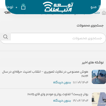
0
منو
0
تومان
خانه
محصولات برچسب خورده “خرید مودم D-Link مدل DIR-X3000Z”
جستجوی محصولات
نوشته های اخیر
هوش مصنوعی در نظارت تصویری – انقلاب امنیت حرفه‌ای در سال
۲۰۲۴
17/09/1404
بدون دیدگاه
روتر چیست؟ تفاوت روتر و مودم وای فای 2025
19/04/1404
بدون دیدگاه