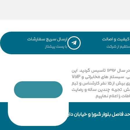
یفیت و اصالت
ارسال سریع سفارشات
تقیم از شرکت
با پست پیشتاز
مجموعه فنی و مهندسی توسعه ارتباطات نیشابور با نگاهی نوین و تخصصی به دانش ارتباطات کامپیوتری و امنیت شبکه های رایانه ای در سال 1392 تاسیس گردید. این
مجموعه با فعالیت در زمینه فناوری اطلاعات، شبکه های کامپیوتری، بی سیم، فیبر نوری و دکل های مهاری، تجهیزات شبکه، اتوماسیون صنعتی، سیستم های مخابراتی و VoIP
گامی موثر در جهت خدمت رسانی به شرکت ها، سازمان ها دولتی و خصوصی برداشت. در حال حاضر مجموعه با پیشرفت و ارتقا خود و به کار گیری بیش از 15 نفر کارشناس و تیم
دانش، تجربه چندین ساله و رضایت
ت را اعلام نماییم.