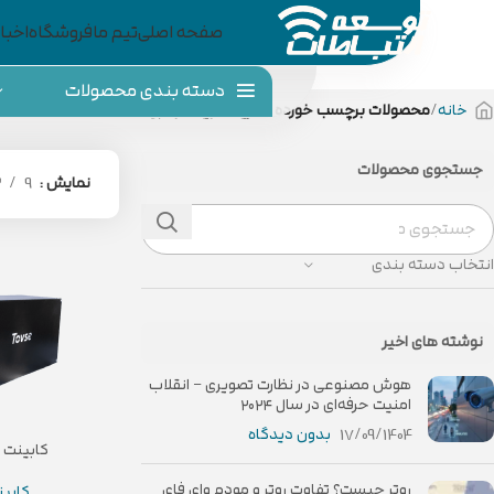
صفحه اصلی
تیم ما
فروشگاه
اخبار
دسته بندی محصولات
خانه
محصولات برچسب خورده “خرید کابینت باتری”
جستجوی محصولات
نمایش
9
2
انتخاب دسته بندی
نوشته های اخیر
هوش مصنوعی در نظارت تصویری – انقلاب
امنیت حرفه‌ای در سال ۲۰۲۴
17/09/1404
بدون دیدگاه
کابینت ب
روتر چیست؟ تفاوت روتر و مودم وای فای
کابین