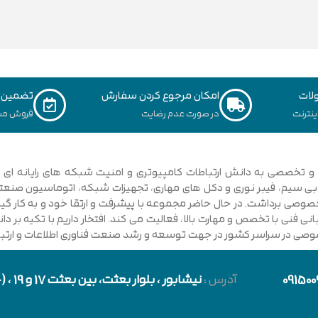
لات
امکان مرجوع کردن سفارش
تضمین ک
نترنت
در صورت عدم رضایت
فروش مس
ی فنی با تخصص و مهارت بالا، فعالیت می کند. افتخار داریم با تکیه بر 
صوصی در سراسر کشور در جهت توسعه و رشد صنعت فناوری اطلاعات و ارتباطا
091500
آدرس
:
نیشابور
، بلوار بعثت، بین بعثت 17 و 19 ، (حد فاصل بلوار شورا و خیابان دارایی)