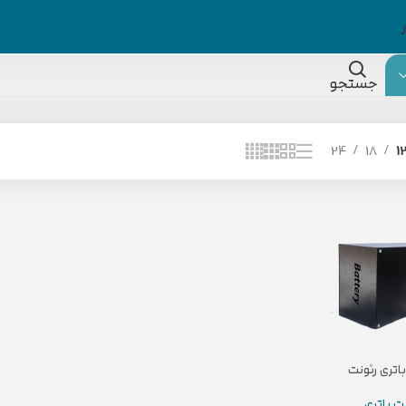
جستجو
24
18
1
اتری رئونت
ت باتری