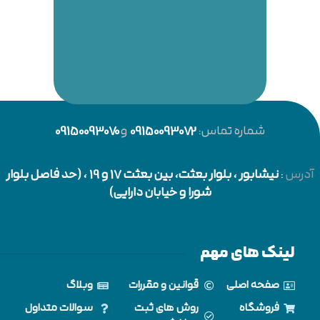
شماره تماس:
09150093072
و
09150093070
آدرس
:
نیشابور
، بلوار بعثت، بین بعثت 17 و 19 ، (حد فاصل بلوار
شورا و خیابان دارایی)
لینک های مهم
صفحه اصلی
قوانین و مقررات
وبلاگ
فروشگاه
روش های ثبت
سوالات متداول