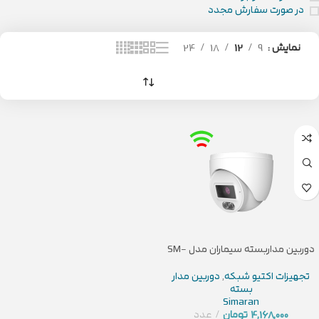
در صورت سفارش مجدد
نمایش
9
12
18
24
دوربین مداربسته سیماران مدل SM-
IPN4510DL
تجهیزات اکتیو شبکه
,
دوربین مدار
بسته
Simaran
4,168,000
تومان
عدد