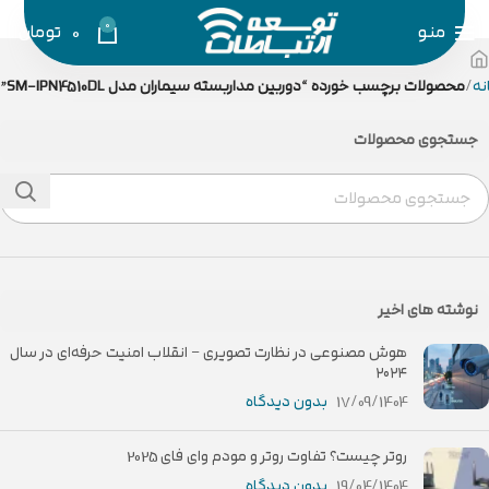
0
منو
0
تومان
نه
محصولات برچسب خورده “دوربین مداربسته سیماران مدل SM-IPN4510DL”
جستجوی محصولات
نوشته های اخیر
هوش مصنوعی در نظارت تصویری – انقلاب امنیت حرفه‌ای در سال
۲۰۲۴
17/09/1404
بدون دیدگاه
روتر چیست؟ تفاوت روتر و مودم وای فای 2025
19/04/1404
بدون دیدگاه