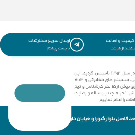
یفیت و اصالت
ارسال سریع سفارشات
تقیم از شرکت
با پست پیشتاز
مجموعه فنی و مهندسی توسعه ارتباطات نیشابور با نگاهی نوین و تخصصی به دانش ارتباطات کامپیوتری و امنیت شبکه های رایانه ای در سال 1392 تاسیس گردید. این
مجموعه با فعالیت در زمینه فناوری اطلاعات، شبکه های کامپیوتری، بی سیم، فیبر نوری و دکل های مهاری، تجهیزات شبکه، اتوماسیون صنعتی، سیستم های مخابراتی و VoIP
گامی موثر در جهت خدمت رسانی به شرکت ها، سازمان ها دولتی و خصوصی برداشت. در حال حاضر مجموعه با پیشرفت و ارتقا خود و به کار گیری بیش از 15 نفر کارشناس و تیم
دانش، تجربه چندین ساله و رضایت
ت را اعلام نماییم.