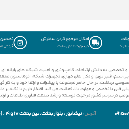
لات
امکان مرجوع کردن سفارش
تضمین ک
نترنت
در صورت عدم رضایت
فروش مس
ی فنی با تخصص و مهارت بالا، فعالیت می کند. افتخار داریم با تکیه بر 
صوصی در سراسر کشور در جهت توسعه و رشد صنعت فناوری اطلاعات و ارتباطا
091500
آدرس
:
نیشابور
، بلوار بعثت، بین بعثت 17 و 19 ، (حد فاصل بلوار شورا و خیابان دارایی)