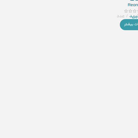
Reon
رید
عدد
ات بیشتر