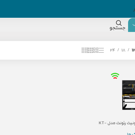
جستجو
24
18
1
رک باز دیواری 15 یونیت رئونت مدل KT-
R15
 ها