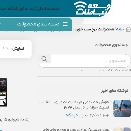
صفحه اصلی
تیم ما
فروشگاه
اخبار
دسته بندی محصولات
خانه
محصولات برچسب خورده “رک-باز-دیواری-15-یونیت-رئونت-مدل-kt-r15u”
جستجوی محصولات
نمایش
9
2
انتخاب دسته بندی
نوشته های اخیر
هوش مصنوعی در نظارت تصویری – انقلاب
امنیت حرفه‌ای در سال ۲۰۲۴
17/09/1404
بدون دیدگاه
U
روتر چیست؟ تفاوت روتر و مودم وای فای
رک