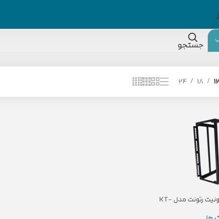
جستجو
24
18
1
رک باز دیواری 25 یونیت رئونت مدل KT-
R25
 ها