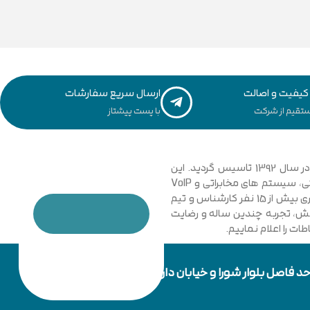
یفیت و اصالت
ارسال سریع سفارشات
تقیم از شرکت
با پست پیشتاز
مجموعه فنی و مهندسی توسعه ارتباطات نیشابور با نگاهی نوین و تخصصی به دانش ارتباطات کامپیوتری و امنیت شبکه های رایانه ای در سال 1392 تاسیس گردید. این
مجموعه با فعالیت در زمینه فناوری اطلاعات، شبکه های کامپیوتری، بی سیم، فیبر نوری و دکل های مهاری، تجهیزات شبکه، اتوماسیون صنعتی، سیستم های مخابراتی و VoIP
گامی موثر در جهت خدمت رسانی به شرکت ها، سازمان ها دولتی و خصوصی برداشت. در حال حاضر مجموعه با پیشرفت و ارتقا خود و به کار گیری بیش از 15 نفر کارشناس و تیم
دانش، تجربه چندین ساله و رضایت
ت را اعلام نماییم.