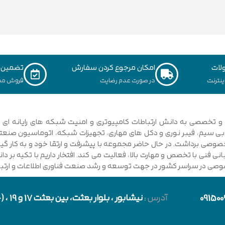
لات
امکان مرجوع کردن سفارش
تضمین ک
نترنت
در صورت عدم رضایت
فروش مس
ی فنی با تخصص و مهارت بالا، فعالیت می کند. افتخار داریم با تکیه بر 
صوصی در سراسر کشور در جهت توسعه و رشد صنعت فناوری اطلاعات و ارتباطا
091500
آدرس
:
نیشابور
، بلوار بعثت، بین بعثت 17 و 19 ، (حد فاصل بلوار شورا و خیابان دارایی)