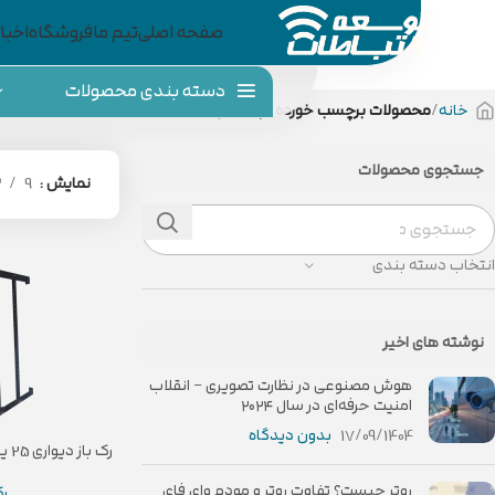
صفحه اصلی
تیم ما
فروشگاه
اخبار
دسته بندی محصولات
خانه
محصولات برچسب خورده “رک عمق 66”
جستجوی محصولات
نمایش
9
2
انتخاب دسته بندی
نوشته های اخیر
هوش مصنوعی در نظارت تصویری – انقلاب
امنیت حرفه‌ای در سال ۲۰۲۴
17/09/1404
بدون دیدگاه
U
روتر چیست؟ تفاوت روتر و مودم وای فای
رک