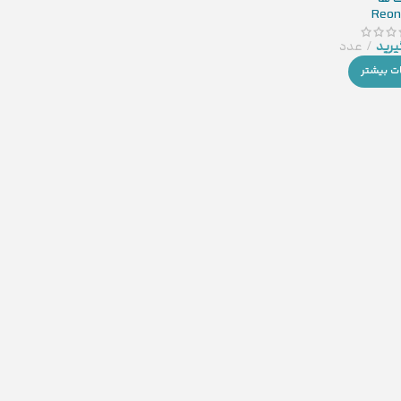
Reon
رید
عدد
ات بیشتر