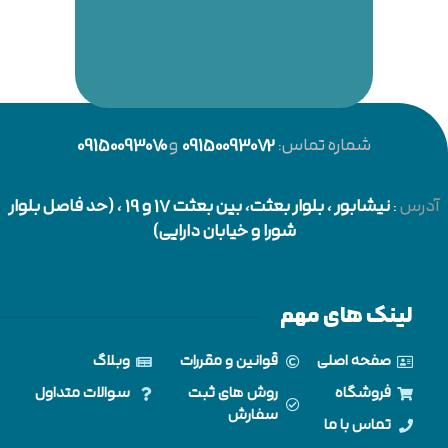
شماره تماس:
09150093072
و
09150093070
آدرس
:
نیشابور
، بلوار بعثت، بین بعثت 17 و 19 ، (حد فاصل بلوار
شورا و خیابان دارایی)
لینک های مهم
صفحه اصلی
قوانین و مقررات
وبلاگ
فروشگاه
روش های ثبت
سوالات متداول
سفارش
تماس با ما