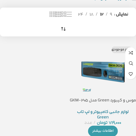
نمایش
9
12
18
24
اتمام موجودی
موس و کیبورد Green مدل GKM-305
لوازم جانبی کامپیوتر و لپ تاب
Green
719,000
تومان
عدد
اطلاعات بیشتر