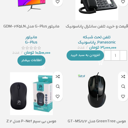
قیمت و خرید تلفن سانترال پاناسونیک
مانیتور G-Plus مدل GDM-245LN
مدل KX-AT7730X
مانیتور
تلفن تحت شبکه
G-Plus
Panasonic
,
پاناسونیک
31,000,000
تومان
عدد
10,500,000
تومان
عدد
افزودن به سبد خرید
اطلاعات بیشتر
موس GreenTree مدل GT-MS872
موس بی سیم P-Net مدل Z.2