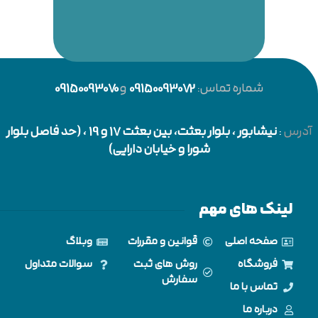
شماره تماس:
09150093072
و
09150093070
آدرس
:
نیشابور
، بلوار بعثت، بین بعثت 17 و 19 ، (حد فاصل بلوار
شورا و خیابان دارایی)
لینک های مهم
صفحه اصلی
قوانین و مقررات
وبلاگ
فروشگاه
روش های ثبت
سوالات متداول
سفارش
تماس با ما
درباره ما