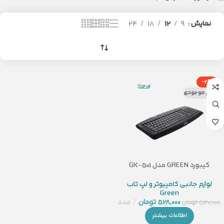
نمایش
9
12
18
24
-2%
اتمام موجودی
کیبورد GREEN مدل GK-501
لوازم جانبی کامپیوتر و لپ تاب
Green
528,000
تومان
عدد
540,000
تومان
اطلاعات بیشتر