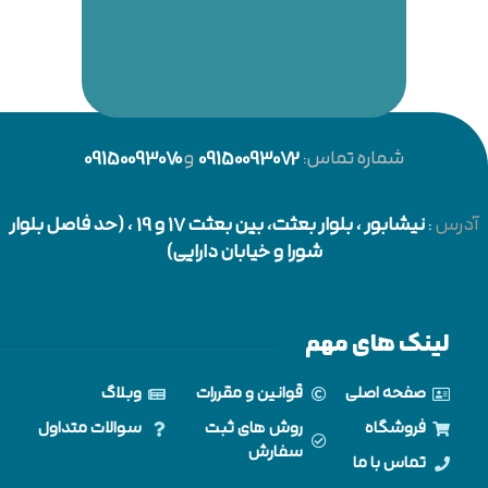
شماره تماس:
09150093072
و
09150093070
آدرس
:
نیشابور
، بلوار بعثت، بین بعثت 17 و 19 ، (حد فاصل بلوار
شورا و خیابان دارایی)
لینک های مهم
صفحه اصلی
قوانین و مقررات
وبلاگ
فروشگاه
روش های ثبت
سوالات متداول
سفارش
تماس با ما