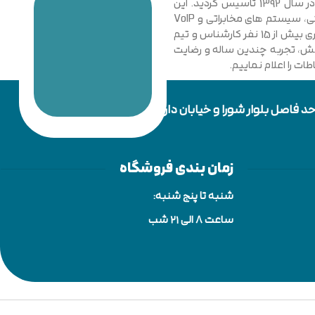
مجموعه فنی و مهندسی توسعه ارتباطات نیشابور با نگاهی نوین و تخصصی به دانش ارتباطات کامپیوتری و امنیت شبکه های رایانه ای در سال 1392 تاسیس گردید. این
مجموعه با فعالیت در زمینه فناوری اطلاعات، شبکه های کامپیوتری، بی سیم، فیبر نوری و دکل های مهاری، تجهیزات شبکه، اتوماسیون صنعتی، سیستم های مخابراتی و VoIP
گامی موثر در جهت خدمت رسانی به شرکت ها، سازمان ها دولتی و خصوصی برداشت. در حال حاضر مجموعه با پیشرفت و ارتقا خود و به کار گیری بیش از 15 نفر کارشناس و تیم
دانش، تجربه چندین ساله و رضایت
ت را اعلام نماییم.
زمان بندی فروشگاه
شنبه تا پنج شنبه:
ساعت 8 الی ۲۱ شب