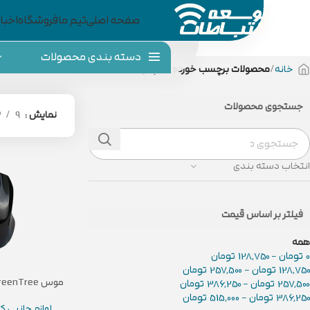
صفحه اصلی
تیم ما
فروشگاه
اخبار
دسته بندی محصولات
خانه
محصولات برچسب خورده “ماوس”
جستجوی محصولات
نمایش
9
2
انتخاب دسته بندی
فیلتر بر اساس قیمت
همه
0
تومان
-
128,750
تومان
128,750
تومان
-
257,500
تومان
موس GreenTree مدل GT-MS872
257,500
تومان
-
386,250
تومان
386,250
تومان
-
515,000
تومان
لوازم جانبی ک