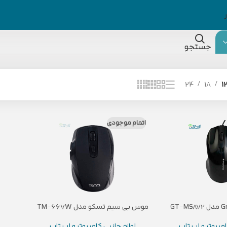
جستجو
24
18
1
اتمام موجودی
موس بی سیم تسکو مدل TM-667W
امپیوتر و لپ تاب
لوازم جانبی کامپیوتر و لپ تاب