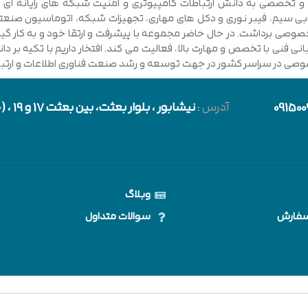
ی فنی با تخصص و مهارت بالا، فعالیت می کند. افتخار داریم با تکیه بر 
صوصی در سراسر کشور در جهت توسعه و رشد صنعت فناوری اطلاعات و ارتباطا
091500
آدرس
:
نیشابور
، بلوار بعثت، بین بعثت 17 و 19 ، (حد فاصل بلوار شورا و خیابان دارایی)
وبلاگ
سفارش
سوالات متداول