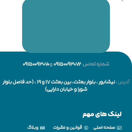
شماره تماس:
09150093072
و
09150093070
آدرس
:
نیشابور
، بلوار بعثت، بین بعثت 17 و 19 ، (حد فاصل بلوار
شورا و خیابان دارایی)
لینک های مهم
صفحه اصلی
قوانین و مقررات
وبلاگ