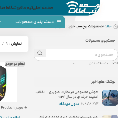
صفحه اصلی
تیم ما
فروشگاه
اخبار
دسته بندی محصولات
خانه
محصولات برچسب خورده “موس xp product”
جستجوی محصولات
نمایش
9
2
انتخاب دسته بندی
اتمام موجودی
نوشته های اخیر
هوش مصنوعی در نظارت تصویری – انقلاب
امنیت حرفه‌ای در سال ۲۰۲۴
17/09/1404
بدون دیدگاه
خرید، قیمت و م
روتر چیست؟ تفاوت روتر و مودم وای فای
س
لوازم جانبی ک