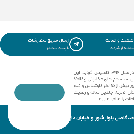
یفیت و اصالت
ارسال سریع سفارشات
تقیم از شرکت
با پست پیشتاز
مجموعه فنی و مهندسی توسعه ارتباطات نیشابور با نگاهی نوین و تخصصی به دانش ارتباطات کامپیوتری و امنیت شبکه های رایانه ای در سال 1392 تاسیس گردید. این
مجموعه با فعالیت در زمینه فناوری اطلاعات، شبکه های کامپیوتری، بی سیم، فیبر نوری و دکل های مهاری، تجهیزات شبکه، اتوماسیون صنعتی، سیستم های مخابراتی و VoIP
گامی موثر در جهت خدمت رسانی به شرکت ها، سازمان ها دولتی و خصوصی برداشت. در حال حاضر مجموعه با پیشرفت و ارتقا خود و به کار گیری بیش از 15 نفر کارشناس و تیم
دانش، تجربه چندین ساله و رضایت
ت را اعلام نماییم.