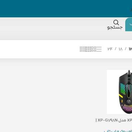
جستجو
24
18
1
🔥 موس XP Product مدل XP-G798N |
شخصات موس گیمینگ
یمی
امپیوتر و لپ تاب