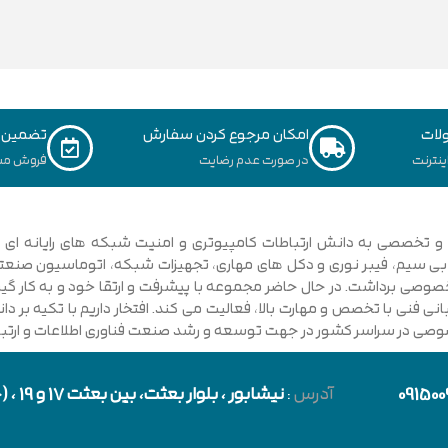
لات
امکان مرجوع کردن سفارش
تضمین ک
نترنت
در صورت عدم رضایت
فروش مس
ی فنی با تخصص و مهارت بالا، فعالیت می کند. افتخار داریم با تکیه بر 
صوصی در سراسر کشور در جهت توسعه و رشد صنعت فناوری اطلاعات و ارتباطا
091500
آدرس
:
نیشابور
، بلوار بعثت، بین بعثت 17 و 19 ، (حد فاصل بلوار شورا و خیابان دارایی)