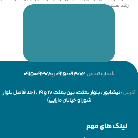
رشد صنعت فناوری اطلاعات و ارتباطات را اعلام نماییم.
شماره تماس:
09150093072
و
09150093070
آدرس
:
نیشابور
، بلوار بعثت، بین بعثت 17 و 19 ، (حد فاصل بلوار
شورا و خیابان دارایی)
لینک های مهم