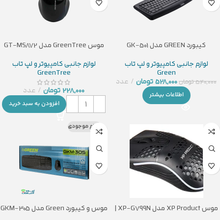
کیبورد GREEN مدل GK-501
موس GreenTree مدل GT-MS872
لوازم جانبی کامپیوتر و لپ تاب
لوازم جانبی کامپیوتر و لپ تاب
GreenTree
Green
528,000
تومان
عدد
540,000
تومان
228,000
تومان
عدد
اطلاعات بیشتر
افزودن به سبد خرید
اتمام موجودی
موس XP Product مدل XP-G799N |
موس و کیبورد Green مدل GKM-305
قیمت، خرید و نقد و بررسی