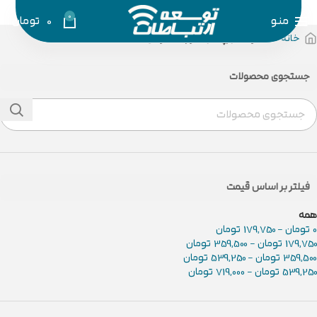
0
منو
0
تومان
خانه
محصولات برچسب خورده “موس”
جستجوی محصولات
فیلتر بر اساس قیمت
همه
0
تومان
-
179,750
تومان
179,750
تومان
-
359,500
تومان
359,500
تومان
-
539,250
تومان
539,250
تومان
-
719,000
تومان