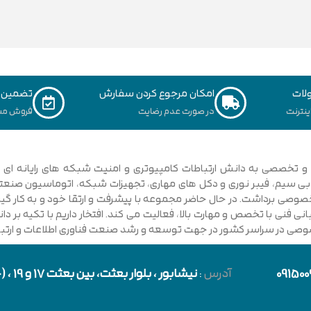
لات
امکان مرجوع کردن سفارش
تضمین ک
نترنت
در صورت عدم رضایت
فروش مس
ی فنی با تخصص و مهارت بالا، فعالیت می کند. افتخار داریم با تکیه بر 
صوصی در سراسر کشور در جهت توسعه و رشد صنعت فناوری اطلاعات و ارتباطا
091500
آدرس
:
نیشابور
، بلوار بعثت، بین بعثت 17 و 19 ، (حد فاصل بلوار شورا و خیابان دارایی)