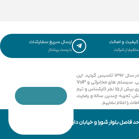
یفیت و اصالت
ارسال سریع سفارشات
تقیم از شرکت
با پست پیشتاز
مجموعه فنی و مهندسی توسعه ارتباطات نیشابور با نگاهی نوین و تخصصی به دانش ارتباطات کامپیوتری و امنیت شبکه های رایانه ای در سال 1392 تاسیس گردید. این
مجموعه با فعالیت در زمینه فناوری اطلاعات، شبکه های کامپیوتری، بی سیم، فیبر نوری و دکل های مهاری، تجهیزات شبکه، اتوماسیون صنعتی، سیستم های مخابراتی و VoIP
گامی موثر در جهت خدمت رسانی به شرکت ها، سازمان ها دولتی و خصوصی برداشت. در حال حاضر مجموعه با پیشرفت و ارتقا خود و به کار گیری بیش از 15 نفر کارشناس و تیم
دانش، تجربه چندین ساله و رضایت
ت را اعلام نماییم.