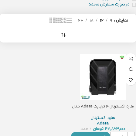
در صورت سفارش مجدد
نمایش
9
12
18
24
هارد اکسترنال 4 ترابایت Adata مدل
HD710 Pro
هارد اکسترنال
44,863,000
تومان
عدد