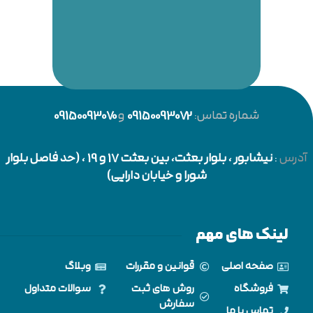
شماره تماس:
09150093072
و
09150093070
آدرس
:
نیشابور
، بلوار بعثت، بین بعثت 17 و 19 ، (حد فاصل بلوار
شورا و خیابان دارایی)
لینک های مهم
صفحه اصلی
قوانین و مقررات
وبلاگ
فروشگاه
روش های ثبت
سوالات متداول
سفارش
تماس با ما