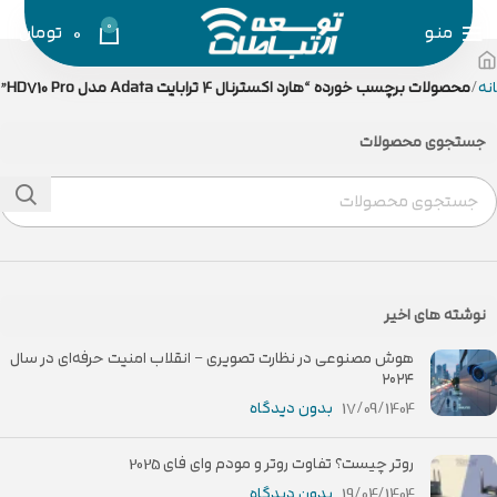
0
منو
0
تومان
نه
محصولات برچسب خورده “هارد اکسترنال 4 ترابایت Adata مدل HD710 Pro”
جستجوی محصولات
نوشته های اخیر
هوش مصنوعی در نظارت تصویری – انقلاب امنیت حرفه‌ای در سال
۲۰۲۴
17/09/1404
بدون دیدگاه
روتر چیست؟ تفاوت روتر و مودم وای فای 2025
19/04/1404
بدون دیدگاه