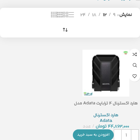
نمایش
9
12
18
24
هارد اکسترنال 4 ترابایت Adata مدل
HD710 Pro
هارد اکسترنال
44,863,000
تومان
عدد
افزودن به سبد خرید