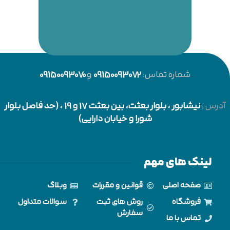
شماره تماس:
09150093072
و
09150093070
آدرس
:
نیشابور
، بلوار بعثت، بین بعثت 17 و 19 ، (حد فاصل بلوار
شورا و خیابان دارایی)
لینک های مهم
صفحه اصلی
قوانین و مقررات
وبلاگ
فروشگاه
روش های ثبت
سوالات متداول
سفارش
تماس با ما