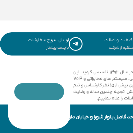
یفیت و اصالت
ارسال سریع سفارشات
تقیم از شرکت
با پست پیشتاز
مجموعه فنی و مهندسی توسعه ارتباطات نیشابور با نگاهی نوین و تخصصی به دانش ارتباطات کامپیوتری و امنیت شبکه های رایانه ای در سال 1392 تاسیس گردید. این
مجموعه با فعالیت در زمینه فناوری اطلاعات، شبکه های کامپیوتری، بی سیم، فیبر نوری و دکل های مهاری، تجهیزات شبکه، اتوماسیون صنعتی، سیستم های مخابراتی و VoIP
گامی موثر در جهت خدمت رسانی به شرکت ها، سازمان ها دولتی و خصوصی برداشت. در حال حاضر مجموعه با پیشرفت و ارتقا خود و به کار گیری بیش از 15 نفر کارشناس و تیم
دانش، تجربه چندین ساله و رضایت
ت را اعلام نماییم.