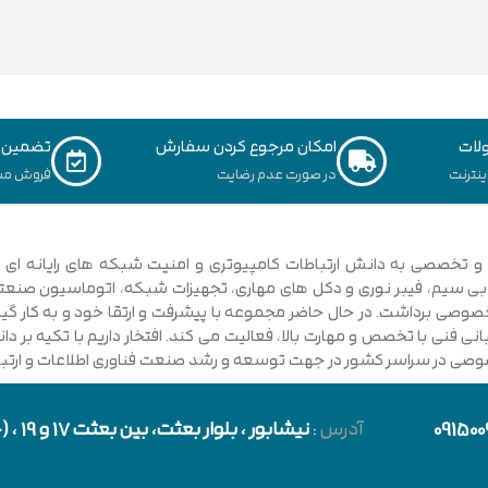
لات
امکان مرجوع کردن سفارش
تضمین ک
نترنت
در صورت عدم رضایت
فروش مس
ی فنی با تخصص و مهارت بالا، فعالیت می کند. افتخار داریم با تکیه بر 
صوصی در سراسر کشور در جهت توسعه و رشد صنعت فناوری اطلاعات و ارتباطا
091500
آدرس
:
نیشابور
، بلوار بعثت، بین بعثت 17 و 19 ، (حد فاصل بلوار شورا و خیابان دارایی)