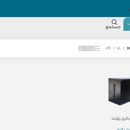
جستجو
24
18
1
اتری رئونت
ت باتری