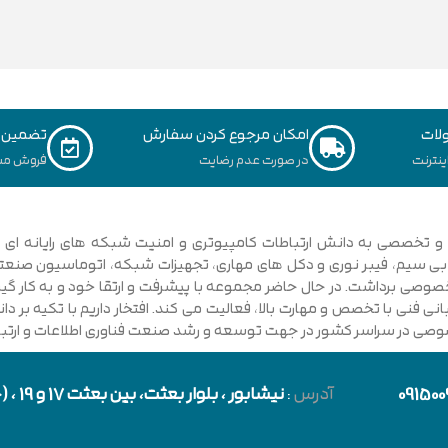
لات
امکان مرجوع کردن سفارش
تضمین ک
نترنت
در صورت عدم رضایت
فروش مس
ی فنی با تخصص و مهارت بالا، فعالیت می کند. افتخار داریم با تکیه بر 
صوصی در سراسر کشور در جهت توسعه و رشد صنعت فناوری اطلاعات و ارتباطا
091500
آدرس
:
نیشابور
، بلوار بعثت، بین بعثت 17 و 19 ، (حد فاصل بلوار شورا و خیابان دارایی)