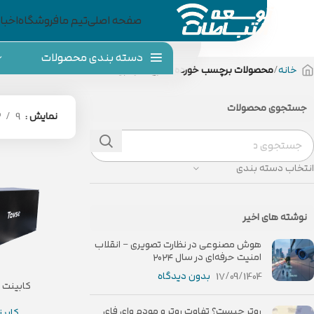
صفحه اصلی
تیم ما
فروشگاه
اخبار
دسته بندی محصولات
خانه
محصولات برچسب خورده “کابینت باتری”
جستجوی محصولات
نمایش
9
2
انتخاب دسته بندی
نوشته های اخیر
هوش مصنوعی در نظارت تصویری – انقلاب
امنیت حرفه‌ای در سال ۲۰۲۴
17/09/1404
بدون دیدگاه
کابینت ب
روتر چیست؟ تفاوت روتر و مودم وای فای
کابین