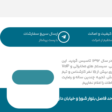
یفیت و اصالت
ارسال سریع سفارشات
تقیم از شرکت
با پست پیشتاز
مجموعه فنی و مهندسی توسعه ارتباطات نیشابور با نگاهی نوین و تخصصی به دانش ارتباطات کامپیوتری و امنیت شبکه های رایانه ای در سال 1392 تاسیس گردید. این
مجموعه با فعالیت در زمینه فناوری اطلاعات، شبکه های کامپیوتری، بی سیم، فیبر نوری و دکل های مهاری، تجهیزات شبکه، اتوماسیون صنعتی، سیستم های مخابراتی و VoIP
گامی موثر در جهت خدمت رسانی به شرکت ها، سازمان ها دولتی و خصوصی برداشت. در حال حاضر مجموعه با پیشرفت و ارتقا خود و به کار گیری بیش از 15 نفر کارشناس و تیم
دانش، تجربه چندین ساله و رضایت
ت را اعلام نماییم.