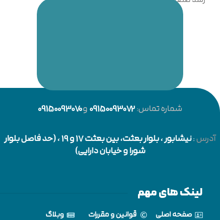
رشد صنعت فناوری اطلاعات و ارتباطات را اعلام نماییم.
شماره تماس:
09150093072
و
09150093070
آدرس
:
نیشابور
، بلوار بعثت، بین بعثت 17 و 19 ، (حد فاصل بلوار
شورا و خیابان دارایی)
لینک های مهم
صفحه اصلی
قوانین و مقررات
وبلاگ