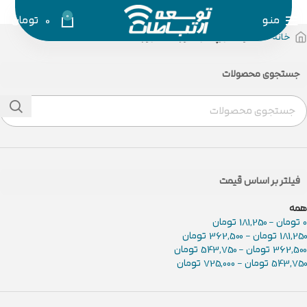
0
منو
0
تومان
خانه
محصولات برچسب خورده “کیبورد”
جستجوی محصولات
فیلتر بر اساس قیمت
همه
0
تومان
-
181,250
تومان
181,250
تومان
-
362,500
تومان
362,500
تومان
-
543,750
تومان
543,750
تومان
-
725,000
تومان