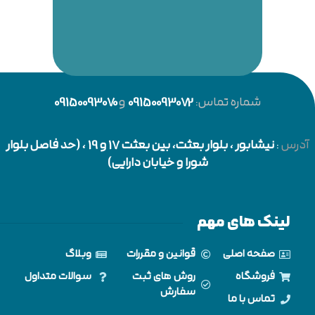
شماره تماس:
09150093072
و
09150093070
آدرس
:
نیشابور
، بلوار بعثت، بین بعثت 17 و 19 ، (حد فاصل بلوار
شورا و خیابان دارایی)
لینک های مهم
صفحه اصلی
قوانین و مقررات
وبلاگ
فروشگاه
روش های ثبت
سوالات متداول
سفارش
تماس با ما