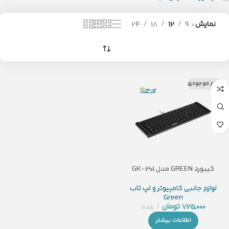
نمایش
9
12
18
24
اتمام موجودی
کیبورد GREEN مدل GK-301
لوازم جانبی کامپیوتر و لپ تاب
Green
725,000
تومان
عدد
اطلاعات بیشتر