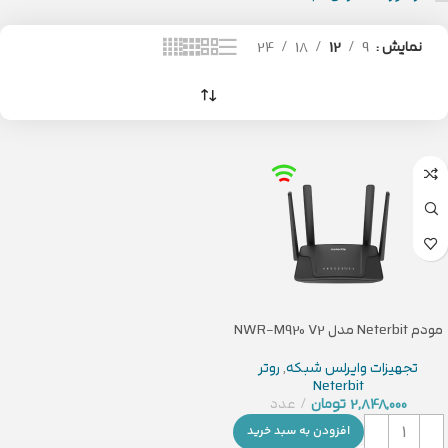
نمایش
9
12
18
24
مودم Neterbit مدل NWR-M920 V2
تجهیزات وایرلس شبکه
,
روتر
Neterbit
2,848,000
تومان
عدد
افزودن به سبد خرید