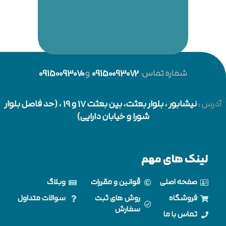
شماره تماس:
09150093072
و
09150093070
آدرس
:
نیشابور
، بلوار بعثت، بین بعثت 17 و 19 ، (حد فاصل بلوار
شورا و خیابان دارایی)
لینک های مهم
صفحه اصلی
قوانین و مقررات
وبلاگ
فروشگاه
روش های ثبت
سوالات متداول
سفارش
تماس با ما