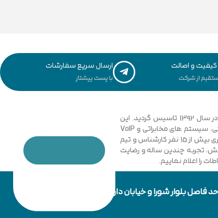
یفیت و اصالت
ارسال سریع سفارشات
تقیم از شرکت
با پست پیشتاز
مجموعه فنی و مهندسی توسعه ارتباطات نیشابور با نگاهی نوین و تخصصی به دانش ارتباطات کامپیوتری و امنیت شبکه های رایانه ای در سال 1392 تاسیس گردید. این
مجموعه با فعالیت در زمینه فناوری اطلاعات، شبکه های کامپیوتری، بی سیم، فیبر نوری و دکل های مهاری، تجهیزات شبکه، اتوماسیون صنعتی، سیستم های مخابراتی و VoIP
گامی موثر در جهت خدمت رسانی به شرکت ها، سازمان ها دولتی و خصوصی برداشت. در حال حاضر مجموعه با پیشرفت و ارتقا خود و به کار گیری بیش از 15 نفر کارشناس و تیم
دانش، تجربه چندین ساله و رضایت
ت را اعلام نماییم.