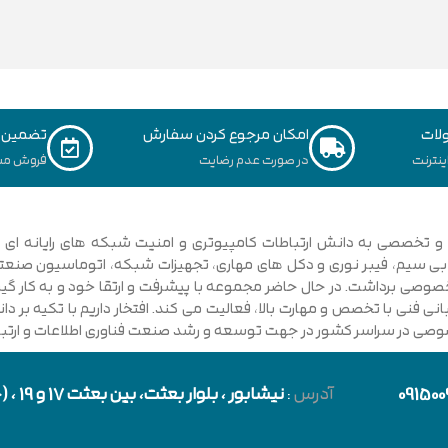
لات
امکان مرجوع کردن سفارش
تضمین ک
نترنت
در صورت عدم رضایت
فروش مس
ی فنی با تخصص و مهارت بالا، فعالیت می کند. افتخار داریم با تکیه بر 
صوصی در سراسر کشور در جهت توسعه و رشد صنعت فناوری اطلاعات و ارتباطا
091500
آدرس
:
نیشابور
، بلوار بعثت، بین بعثت 17 و 19 ، (حد فاصل بلوار شورا و خیابان دارایی)