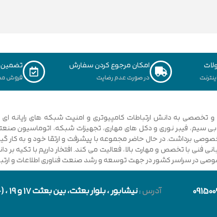
لات
امکان مرجوع کردن سفارش
تضمین ک
نترنت
در صورت عدم رضایت
فروش مس
ی فنی با تخصص و مهارت بالا، فعالیت می کند. افتخار داریم با تکیه بر 
صوصی در سراسر کشور در جهت توسعه و رشد صنعت فناوری اطلاعات و ارتباطا
091500
آدرس
:
نیشابور
، بلوار بعثت، بین بعثت 17 و 19 ، (حد فاصل بلوار شورا و خیابان دارایی)