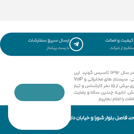
یفیت و اصالت
ارسال سریع سفارشات
تقیم از شرکت
با پست پیشتاز
مجموعه فنی و مهندسی توسعه ارتباطات نیشابور با نگاهی نوین و تخصصی به دانش ارتباطات کامپیوتری و امنیت شبکه های رایانه ای در سال 1392 تاسیس گردید. این
مجموعه با فعالیت در زمینه فناوری اطلاعات، شبکه های کامپیوتری، بی سیم، فیبر نوری و دکل های مهاری، تجهیزات شبکه، اتوماسیون صنعتی، سیستم های مخابراتی و VoIP
گامی موثر در جهت خدمت رسانی به شرکت ها، سازمان ها دولتی و خصوصی برداشت. در حال حاضر مجموعه با پیشرفت و ارتقا خود و به کار گیری بیش از 15 نفر کارشناس و تیم
دانش، تجربه چندین ساله و رضایت
ت را اعلام نماییم.