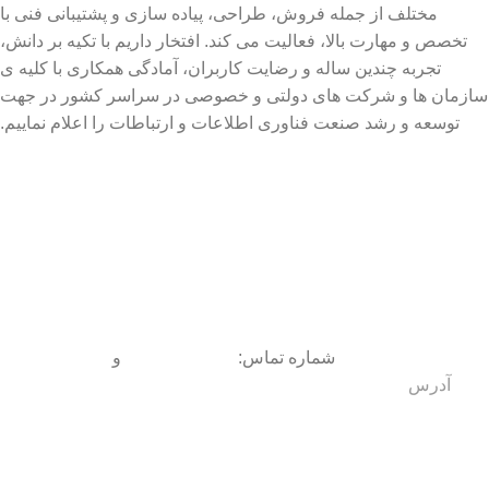
مختلف از جمله فروش، طراحی، پیاده سازی و پشتیبانی فنی با
تخصص و مهارت بالا، فعالیت می کند. افتخار داریم با تکیه بر دانش،
تجربه چندین ساله و رضایت کاربران، آمادگی همکاری با کلیه ی
سازمان ها و شرکت های دولتی و خصوصی در سراسر کشور در جهت
توسعه و رشد صنعت فناوری اطلاعات و ارتباطات را اعلام نماییم.
شماره تماس:
09150093072
و
09150093070
آدرس
:
نیشابور
، بلوار بعثت، بین بعثت 17 و 19 ، (حد فاصل بلوار
شورا و خیابان دارایی)