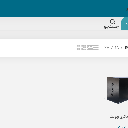
جستجو
24
18
1
اتری رئونت
ت باتری