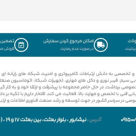
لات
امکان مرجوع کردن سفارش
تضمین ک
نترنت
در صورت عدم رضایت
فروش مس
ی فنی با تخصص و مهارت بالا، فعالیت می کند. افتخار داریم با تکیه بر 
صوصی در سراسر کشور در جهت توسعه و رشد صنعت فناوری اطلاعات و ارتباطا
091500
آدرس
:
نیشابور
، بلوار بعثت، بین بعثت 17 و 19 ، (حد فاصل بلوار شورا و خیابان دارایی)