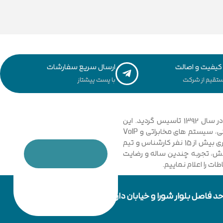
یفیت و اصالت
ارسال سریع سفارشات
تقیم از شرکت
با پست پیشتاز
مجموعه فنی و مهندسی توسعه ارتباطات نیشابور با نگاهی نوین و تخصصی به دانش ارتباطات کامپیوتری و امنیت شبکه های رایانه ای در سال 1392 تاسیس گردید. این
مجموعه با فعالیت در زمینه فناوری اطلاعات، شبکه های کامپیوتری، بی سیم، فیبر نوری و دکل های مهاری، تجهیزات شبکه، اتوماسیون صنعتی، سیستم های مخابراتی و VoIP
گامی موثر در جهت خدمت رسانی به شرکت ها، سازمان ها دولتی و خصوصی برداشت. در حال حاضر مجموعه با پیشرفت و ارتقا خود و به کار گیری بیش از 15 نفر کارشناس و تیم
دانش، تجربه چندین ساله و رضایت
ت را اعلام نماییم.