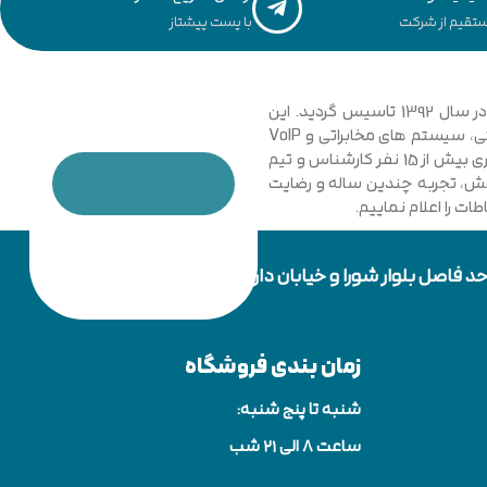
تقیم از شرکت
با پست پیشتاز
مجموعه فنی و مهندسی توسعه ارتباطات نیشابور با نگاهی نوین و تخصصی به دانش ارتباطات کامپیوتری و امنیت شبکه های رایانه ای در سال 1392 تاسیس گردید. این
مجموعه با فعالیت در زمینه فناوری اطلاعات، شبکه های کامپیوتری، بی سیم، فیبر نوری و دکل های مهاری، تجهیزات شبکه، اتوماسیون صنعتی، سیستم های مخابراتی و VoIP
گامی موثر در جهت خدمت رسانی به شرکت ها، سازمان ها دولتی و خصوصی برداشت. در حال حاضر مجموعه با پیشرفت و ارتقا خود و به کار گیری بیش از 15 نفر کارشناس و تیم
دانش، تجربه چندین ساله و رضایت
ت را اعلام نماییم.
زمان بندی فروشگاه
شنبه تا پنج شنبه:
ساعت 8 الی ۲۱ شب