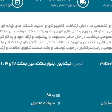
نترنت
در صورت عدم رضایت
فروش مس
ی فنی با تخصص و مهارت بالا، فعالیت می کند. افتخار داریم با تکیه بر 
صوصی در سراسر کشور در جهت توسعه و رشد صنعت فناوری اطلاعات و ارتباطا
091500
آدرس
:
نیشابور
، بلوار بعثت، بین بعثت 17 و 19 ، (حد فاصل بلوار شورا و خیابان دارایی)
وبلاگ
سفارش
سوالات متداول