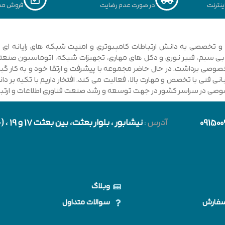
نترنت
در صورت عدم رضایت
فروش مس
ی فنی با تخصص و مهارت بالا، فعالیت می کند. افتخار داریم با تکیه بر 
صوصی در سراسر کشور در جهت توسعه و رشد صنعت فناوری اطلاعات و ارتباطا
091500
آدرس
:
نیشابور
، بلوار بعثت، بین بعثت 17 و 19 ، (حد فاصل بلوار شورا و خیابان دارایی)
وبلاگ
سفارش
سوالات متداول