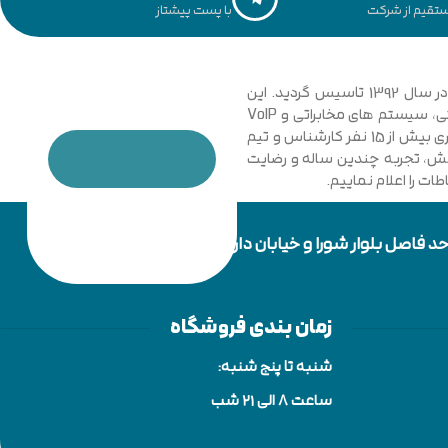
تقیم از شرکت
با پست پیشتاز
مجموعه فنی و مهندسی توسعه ارتباطات نیشابور با نگاهی نوین و تخصصی به دانش ارتباطات کامپیوتری و امنیت شبکه های رایانه ای در سال 1392 تاسیس گردید. این
مجموعه با فعالیت در زمینه فناوری اطلاعات، شبکه های کامپیوتری، بی سیم، فیبر نوری و دکل های مهاری، تجهیزات شبکه، اتوماسیون صنعتی، سیستم های مخابراتی و VoIP
گامی موثر در جهت خدمت رسانی به شرکت ها، سازمان ها دولتی و خصوصی برداشت. در حال حاضر مجموعه با پیشرفت و ارتقا خود و به کار گیری بیش از 15 نفر کارشناس و تیم
دانش، تجربه چندین ساله و رضایت
ت را اعلام نماییم.
زمان بندی فروشگاه
شنبه تا پنج شنبه:
ساعت 8 الی ۲۱ شب