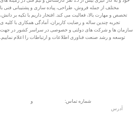
خود و به کار گیری بیش از 15 نفر کارشناس و تیم فنی در زمینه های
مختلف از جمله فروش، طراحی، پیاده سازی و پشتیبانی فنی با
تخصص و مهارت بالا، فعالیت می کند. افتخار داریم با تکیه بر دانش،
تجربه چندین ساله و رضایت کاربران، آمادگی همکاری با کلیه ی
سازمان ها و شرکت های دولتی و خصوصی در سراسر کشور در جهت
توسعه و رشد صنعت فناوری اطلاعات و ارتباطات را اعلام نماییم.
شماره تماس:
09150093072
و
09150093070
آدرس
:
نیشابور
، بلوار بعثت، بین بعثت 17 و 19 ، (حد فاصل بلوار
شورا و خیابان دارایی)