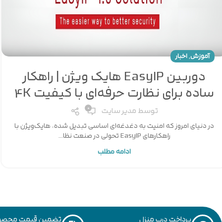
,
آموزش
اخبار
دوربین EasyIP هایک ویژن | راهکار
ساده برای نظارت حرفه‌ای با کیفیت 4K
0
توسط
مدیر سایت
در دنیای امروز که امنیت به دغدغه‌ای اساسی تبدیل شده، هایک‌ویژن با
راهکارهای EasyIP تحولی در صنعت نظا...
ادامه مطلب
پرداخت درب منزل
تضمین قیمت محصو