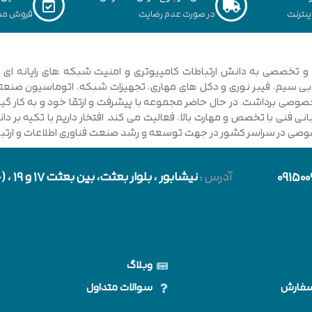
نترنت
در صورت عدم رضایت
فروش مس
ی فنی با تخصص و مهارت بالا، فعالیت می کند. افتخار داریم با تکیه بر 
صوصی در سراسر کشور در جهت توسعه و رشد صنعت فناوری اطلاعات و ارتباطا
091500
آدرس
:
نیشابور
، بلوار بعثت، بین بعثت 17 و 19 ، (حد فاصل بلوار شورا و خیابان دارایی)
وبلاگ
سفارش
سوالات متداول