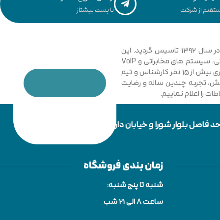
تقیم از شرکت
با پست پیشتاز
مجموعه فنی و مهندسی توسعه ارتباطات نیشابور با نگاهی نوین و تخصصی به دانش ارتباطات کامپیوتری و امنیت شبکه های رایانه ای در سال 1392 تاسیس گردید. این
مجموعه با فعالیت در زمینه فناوری اطلاعات، شبکه های کامپیوتری، بی سیم، فیبر نوری و دکل های مهاری، تجهیزات شبکه، اتوماسیون صنعتی، سیستم های مخابراتی و VoIP
گامی موثر در جهت خدمت رسانی به شرکت ها، سازمان ها دولتی و خصوصی برداشت. در حال حاضر مجموعه با پیشرفت و ارتقا خود و به کار گیری بیش از 15 نفر کارشناس و تیم
دانش، تجربه چندین ساله و رضایت
ت را اعلام نماییم.
زمان بندی فروشگاه
شنبه تا پنج شنبه:
ساعت 8 الی ۲۱ شب