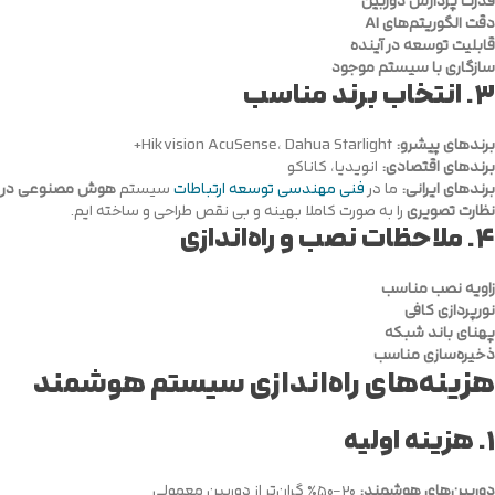
قدرت پردازش دوربین
دقت الگوریتم‌های AI
قابلیت توسعه در آینده
سازگاری با سیستم موجود
۳.
انتخاب برند مناسب
برندهای پیشرو:
Hikvision AcuSense، Dahua Starlight+
برندهای اقتصادی:
انویدیا، کاناکو
برندهای ایرانی:
ما در
فنی مهندسی توسعه ارتباطات
سیستم
هوش مصنوعی در
نظارت تصویری
را به صورت کاملا بهینه و بی نقص طراحی و ساخته ایم.
۴.
ملاحظات نصب و راه‌اندازی
زاویه نصب مناسب
نورپردازی کافی
پهنای باند شبکه
ذخیره‌سازی مناسب
هزینه‌های راه‌اندازی سیستم هوشمند
۱.
هزینه اولیه
دوربین‌های هوشمند:
۲۰-۵۰٪ گران‌تر از دوربین معمولی