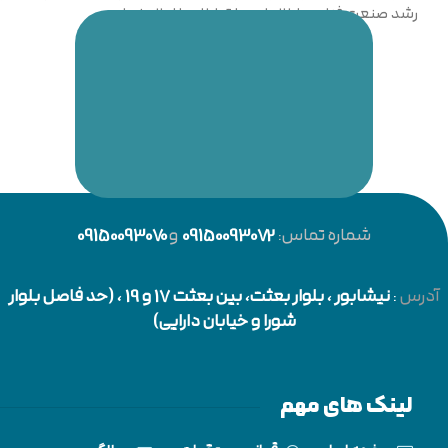
رشد صنعت فناوری اطلاعات و ارتباطات را اعلام نماییم.
شماره تماس:
09150093072
و
09150093070
آدرس
:
نیشابور
، بلوار بعثت، بین بعثت 17 و 19 ، (حد فاصل بلوار
شورا و خیابان دارایی)
لینک های مهم