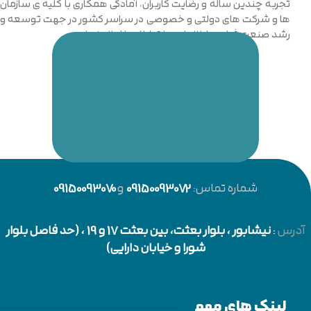
تجربه چندین ساله و رضایت کاربران، آمادگی همکاری با کلیه ی سازمان
ها و شرکت های دولتی و خصوصی در سراسر کشور در جهت توسعه و
رشد صنعت فناوری اطلاعات و ارتباطات را اعلام نماییم.
شماره تماس:
09150093072
و
09150093070
آدرس
:
نیشابور
، بلوار بعثت، بین بعثت 17 و 19 ، (حد فاصل بلوار
شورا و خیابان دارایی)
لینک های مهم