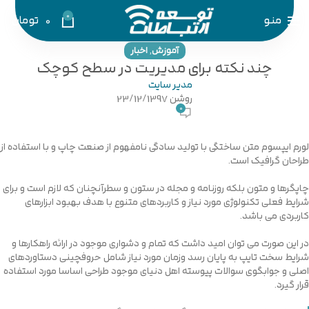
0
منو
0
تومان
,
آموزش
اخبار
چند نکته برای مدیریت در سطح کوچک
مدیر سایت
روشن 23/12/1397
0
لورم ایپسوم متن ساختگی با تولید سادگی نامفهوم از صنعت چاپ و با استفاده از
طراحان گرافیک است.
چاپگرها و متون بلکه روزنامه و مجله در ستون و سطرآنچنان که لازم است و برای
شرایط فعلی تکنولوژی مورد نیاز و کاربردهای متنوع با هدف بهبود ابزارهای
کاربردی می باشد.
در این صورت می توان امید داشت که تمام و دشواری موجود در ارائه راهکارها و
شرایط سخت تایپ به پایان رسد وزمان مورد نیاز شامل حروفچینی دستاوردهای
اصلی و جوابگوی سوالات پیوسته اهل دنیای موجود طراحی اساسا مورد استفاده
قرار گیرد.