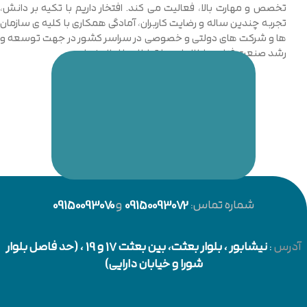
تخصص و مهارت بالا، فعالیت می کند. افتخار داریم با تکیه بر دانش،
تجربه چندین ساله و رضایت کاربران، آمادگی همکاری با کلیه ی سازمان
ها و شرکت های دولتی و خصوصی در سراسر کشور در جهت توسعه و
رشد صنعت فناوری اطلاعات و ارتباطات را اعلام نماییم.
شماره تماس:
09150093072
و
09150093070
آدرس
:
نیشابور
، بلوار بعثت، بین بعثت 17 و 19 ، (حد فاصل بلوار
شورا و خیابان دارایی)