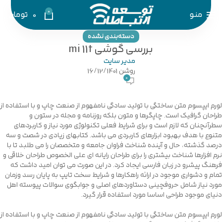
0
منو
0
تومان
دسته‌بندی نشده
بررسی گوشی mi 11t
مدیر سایت
روشن 16/12/1401
0
لورم ایپسوم متن ساختگی با تولید سادگی نامفهوم از صنعت چاپ و با استفاده از
طراحان گرافیک است. چاپگرها و متون بلکه روزنامه و مجله در ستون و
سطرآنچنان که لازم است و برای شرایط فعلی تکنولوژی مورد نیاز و کاربردهای
متنوع با هدف بهبود ابزارهای کاربردی می باشد. کتابهای زیادی در شصت و سه
درصد گذشته، حال و آینده شناخت فراوان جامعه و متخصصان را می طلبد تا با
نرم افزارها شناخت بیشتری را برای طراحان رایانه ای علی الخصوص طراحان خلاقی و
فرهنگ پیشرو در زبان فارسی ایجاد کرد. در این صورت می توان امید داشت که
تمام و دشواری موجود در ارائه راهکارها و شرایط سخت تایپ به پایان رسد وزمان
مورد نیاز شامل حروفچینی دستاوردهای اصلی و جوابگوی سوالات پیوسته اهل
دنیای موجود طراحی اساسا مورد استفاده قرار گیرد.
لورم ایپسوم متن ساختگی با تولید سادگی نامفهوم از صنعت چاپ و با استفاده از