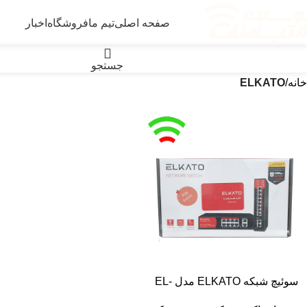
صفحه اصلی
تیم ما
فروشگاه
اخبار
دسته بندی محصولات
جستجو
خانه
ELKATO
سوئیچ شبکه ELKATO مدل EL-
1SB0820GP-120W