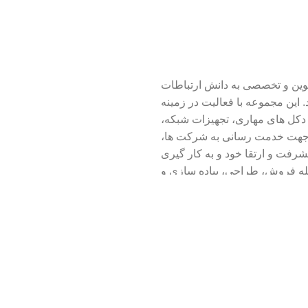
نوین و تخصصی به دانش ارتباطات
رایانه ای در سال 1392 تاسیس گردید. این مجموعه با فعالیت در زمینه
 دکل های مهاری، تجهیزات شبکه،
 مخابراتی و VoIP گامی موثر در جهت خدمت رسانی به شرکت ها،
فت و ارتقا خود و به کار گیری
ز جمله فروش، طراحی، پیاده سازی و
کیه بر دانش، تجربه چندین ساله و
ت های دولتی و خصوصی در سراسر
ت و ارتباطات را اعلام نماییم.
آدرس
:
نیشابور
، بلو