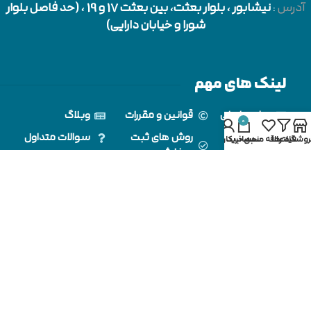
آدرس
:
نیشابور
، بلوار بعثت، بین بعثت 17 و 19 ، (حد فاصل بلوار
شورا و خیابان دارایی)
لینک های مهم
صفحه اصلی
قوانین و مقررات
وبلاگ
0
فروشگاه
روش های ثبت
سوالات متداول
روشگاه
فیلترها
علاقه مندی
سبد خرید
حساب کاربری من
سفارش
تماس با ما
درباره ما
زمان بندی فروشگاه
شنبه تا پنج شنبه:
ساعت 8 الی ۲۱ شب