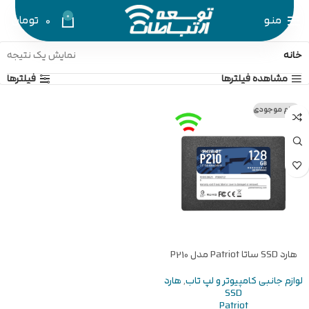
0
منو
0
تومان
خانه
نمایش یک نتیجه
مشاهده فیلترها
فیلترها
اتمام موجودی
هارد SSD ساتا Patriot مدل P210
128GB
لوازم جانبی کامپیوتر و لپ تاب
,
هارد
SSD
Patriot