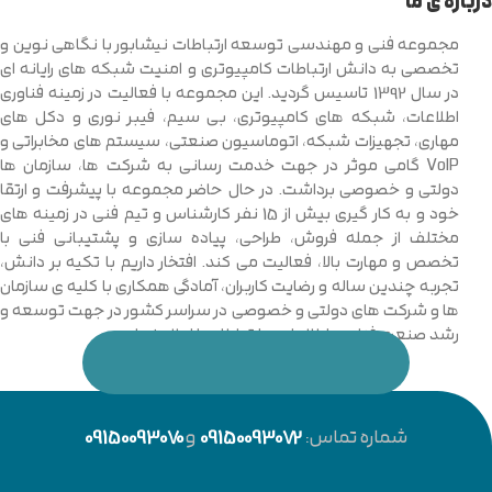
درباره ی ما
مجموعه فنی و مهندسی توسعه ارتباطات نیشابور با نگاهی نوین و
تخصصی به دانش ارتباطات کامپیوتری و امنیت شبکه های رایانه ای
در سال 1392 تاسیس گردید. این مجموعه با فعالیت در زمینه فناوری
اطلاعات، شبکه های کامپیوتری، بی سیم، فیبر نوری و دکل های
مهاری، تجهیزات شبکه، اتوماسیون صنعتی، سیستم های مخابراتی و
VoIP گامی موثر در جهت خدمت رسانی به شرکت ها، سازمان ها
دولتی و خصوصی برداشت. در حال حاضر مجموعه با پیشرفت و ارتقا
خود و به کار گیری بیش از 15 نفر کارشناس و تیم فنی در زمینه های
مختلف از جمله فروش، طراحی، پیاده سازی و پشتیبانی فنی با
تخصص و مهارت بالا، فعالیت می کند. افتخار داریم با تکیه بر دانش،
تجربه چندین ساله و رضایت کاربران، آمادگی همکاری با کلیه ی سازمان
ها و شرکت های دولتی و خصوصی در سراسر کشور در جهت توسعه و
رشد صنعت فناوری اطلاعات و ارتباطات را اعلام نماییم.
شماره تماس:
09150093072
و
09150093070