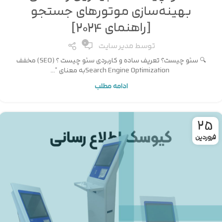
بهینه‌سازی موتورهای جستجو
[راهنمای 2024]
0
توسط
مدیر سایت
🔍 سئو چیست؟ تعریف ساده و کاربردی سئو چیست ؟ (SEO) مخفف
Search Engine Optimizationبه معنای "...
ادامه مطلب
25
فروردین