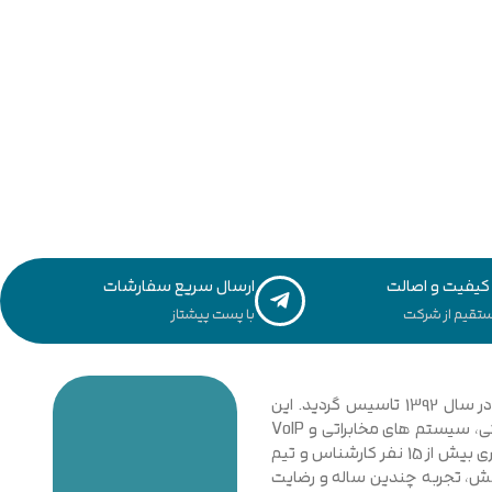
یفیت و اصالت
ارسال سریع سفارشات
تقیم از شرکت
با پست پیشتاز
مجموعه فنی و مهندسی توسعه ارتباطات نیشابور با نگاهی نوین و تخصصی به دانش ارتباطات کامپیوتری و امنیت شبکه های رایانه ای در سال 1392 تاسیس گردید. این
مجموعه با فعالیت در زمینه فناوری اطلاعات، شبکه های کامپیوتری، بی سیم، فیبر نوری و دکل های مهاری، تجهیزات شبکه، اتوماسیون صنعتی، سیستم های مخابراتی و VoIP
گامی موثر در جهت خدمت رسانی به شرکت ها، سازمان ها دولتی و خصوصی برداشت. در حال حاضر مجموعه با پیشرفت و ارتقا خود و به کار گیری بیش از 15 نفر کارشناس و تیم
دانش، تجربه چندین ساله و رضایت