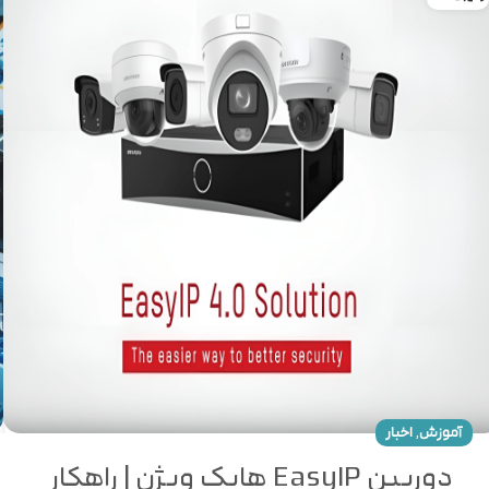
,
آموزش
اخبار
دوربین EasyIP هایک ویژن | راهکار