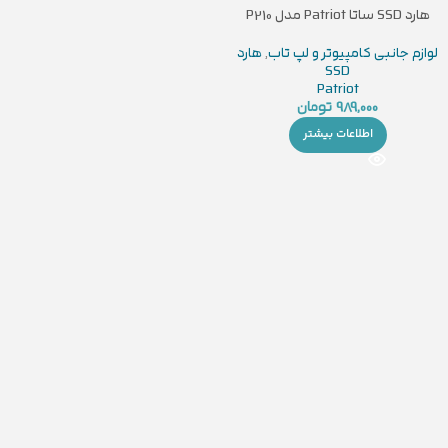
هارد SSD ساتا Patriot مدل P210
128GB
لوازم جانبی کامپیوتر و لپ تاب
,
هارد
SSD
Patriot
989,000
تومان
اطلاعات بیشتر