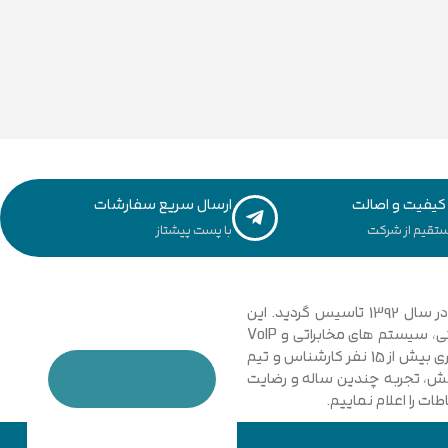
یفیت و اصالت
ارسال سریع سفارشات
تقیم از شرکت
با پست پیشتاز
مجموعه فنی و مهندسی توسعه ارتباطات نیشابور با نگاهی نوین و تخصصی به دانش ارتباطات کامپیوتری و امنیت شبکه های رایانه ای در سال 1392 تاسیس گردید. این
مجموعه با فعالیت در زمینه فناوری اطلاعات، شبکه های کامپیوتری، بی سیم، فیبر نوری و دکل های مهاری، تجهیزات شبکه، اتوماسیون صنعتی، سیستم های مخابراتی و VoIP
گامی موثر در جهت خدمت رسانی به شرکت ها، سازمان ها دولتی و خصوصی برداشت. در حال حاضر مجموعه با پیشرفت و ارتقا خود و به کار گیری بیش از 15 نفر کارشناس و تیم
دانش، تجربه چندین ساله و رضایت
ت را اعلام نماییم.