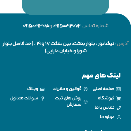
شماره تماس:
09150093072
و
09150093070
آدرس
:
نیشابور
، بلوار بعثت، بین بعثت 17 و 19 ، (حد فاصل بلوار
شورا و خیابان دارایی)
لینک های مهم
صفحه اصلی
قوانین و مقررات
وبلاگ
فروشگاه
روش های ثبت
سوالات متداول
سفارش
تماس با ما
درباره ما