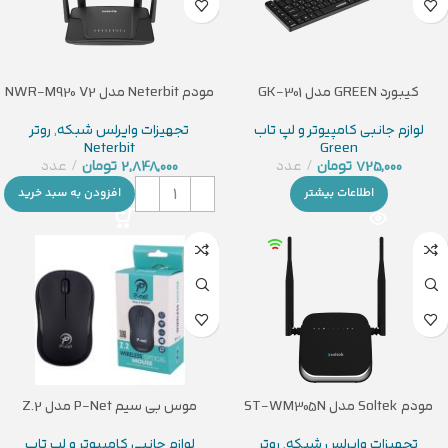
کیبورد GREEN مدل GK-301
مودم Neterbit مدل NWR-M920 V2
لوازم جانبی کامپیوتر و لپ تاب
تجهیزات وایرلس شبکه
,
روتر
Neterbit
Green
725,000
تومان
عدد
2,848,000
تومان
عدد
اطلاعات بیشتر
افزودن به سبد خرید
مودم Soltek مدل ST-WM305N
موس بی سیم P-Net مدل Z.2
تجهیزات وایرلس شبکه
,
روتر
لوازم جانبی کامپیوتر و لپ تاب