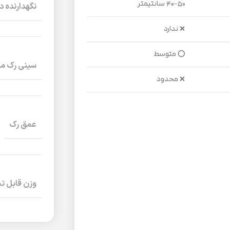
۴۰-۵۰ سانتیمتر
نگهدارنده د
❌ ندارد
⭕ متوسط
سینی رک مج
❌ محدود
عمق رک
وزن قابل 