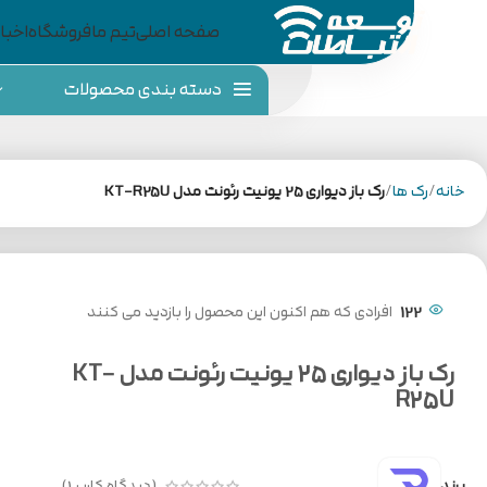
صفحه اصلی
تیم ما
فروشگاه
اخبار
دسته بندی محصولات
خانه
رک ها
رک باز دیواری 25 یونیت رئونت مدل KT-R25U
122
افرادی که هم اکنون این محصول را بازدید می کنند
رک باز دیواری 25 یونیت رئونت مدل KT-
R25U
برند
(دیدگاه کاربر
1
)