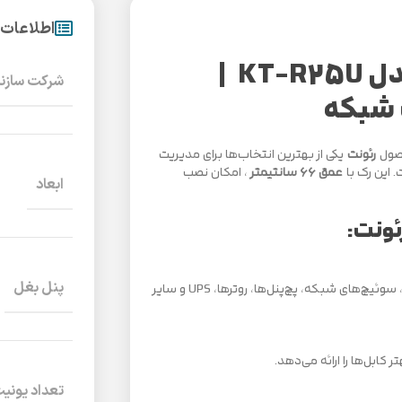
اطلاعات
رک باز دیواری 25 یونیت رئونت مدل KT-R25U |
شرکت سازن
 شبکه
صول
رئونت
یکی از بهترین انتخاب‌ها برای مدیریت
 این رک با
عمق ۶۶ سانتیمتر
، امکان نصب
ابعاد
پنل بغل
این رک با سازگاری کامل با استانداردهای بین‌المللی، امکان نصب انواع سرورها، سوئیچ‌های شبکه، پچ‌پنل‌ها، روترها، UPS و سایر
ابل‌ها را ارائه می‌دهد.
تعداد یونی