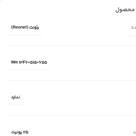
 محصول
رئونت (Reonet)
ده
Mm 1246×515×655
ندارد
25 یونیت
ت