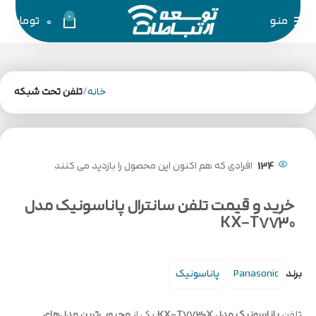
0
منو
0
تومان
خانه
تلفن تحت شبکه
134
افرادی که هم اکنون این محصول را بازدید می کنند
خرید و قیمت تلفن سانترال پاناسونیک مدل
KX-T7730
برند
Panasonic
پاناسونیک
تلفن
پاناسونیک مدل KX-T7730X
یکی از
محبوب‌ترین مدل‌های