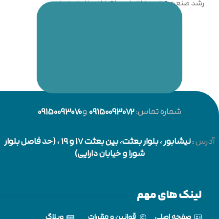
رشد صنعت فناوری اطلاعات و ارتباطات را اعلام نماییم.
شماره تماس:
09150093072
و
09150093070
آدرس
:
نیشابور
، بلوار بعثت، بین بعثت 17 و 19 ، (حد فاصل بلوار
شورا و خیابان دارایی)
لینک های مهم
صفحه اصلی
قوانین و مقررات
وبلاگ