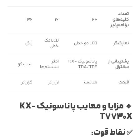
تعداد
کلیدهای
24
16
32
برنامه‌پذیر
LCD تک
نمایشگر
LCD دو خطی
رنگی
خطی
پشتیبانی از
پاناسونیک KX-
اکثر
سیسکو
سانترال
TDA/TDE
سیستم‌ها
قیمت
مناسب
ارزان‌تر
گران‌تر
🔹 مزایا و معایب پاناسونیک KX-
T7730X
✅ نقاط قوت: