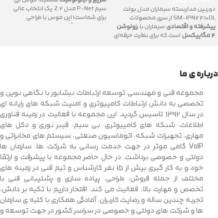
سریع و ارگونومیک
هستید، موس بی
اطلاعات بیشتر
سیم P-Net مدل Z.2 یک انتخاب عالی
دوربین مداربسته سیماران مدل بولت
برای شماست! این موس با طراحی
SM-IPN4410DL از سری محصولات
ارگونومیک و قابلیت اتصال بی‌سیم،
پیشرفته و اقتصادی
سیماران با
رزولوشن
تجربه‌ای بی‌نظیر از کار با رایانه را فراهم
4 مگاپیکسل
است که برای نظارت حرفه‌ای
می‌کند.
بر محیط‌های مسکونی، تجاری و اداری
طراحی شده است. این مدل با
قابلیت دید
در شب 30 متری
و
طراحی مقاوم IP66
،
گزینه‌ای ایده‌آل برای پروژه‌های امنیتی
درباره ی ما
است.
مجموعه فنی و مهندسی توسعه ارتباطات نیشابور با نگاهی نوین و
تخصصی به دانش ارتباطات کامپیوتری و امنیت شبکه های رایانه ای
در سال 1392 تاسیس گردید. این مجموعه با فعالیت در زمینه فناوری
اطلاعات، شبکه های کامپیوتری، بی سیم، فیبر نوری و دکل های
مهاری، تجهیزات شبکه، اتوماسیون صنعتی، سیستم های مخابراتی و
VoIP گامی موثر در جهت خدمت رسانی به شرکت ها، سازمان ها
دولتی و خصوصی برداشت. در حال حاضر مجموعه با پیشرفت و ارتقا
خود و به کار گیری بیش از 15 نفر کارشناس و تیم فنی در زمینه های
مختلف از جمله فروش، طراحی، پیاده سازی و پشتیبانی فنی با
تخصص و مهارت بالا، فعالیت می کند. افتخار داریم با تکیه بر دانش،
تجربه چندین ساله و رضایت کاربران، آمادگی همکاری با کلیه ی سازمان
ها و شرکت های دولتی و خصوصی در سراسر کشور در جهت توسعه و