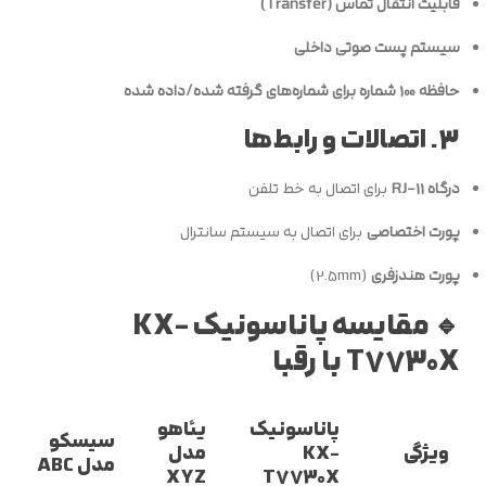
قابلیت انتقال تماس (Transfer)
سیستم پست صوتی داخلی
حافظه 100 شماره برای شماره‌های گرفته شده/داده شده
3. اتصالات و رابط‌ها
درگاه RJ-11
برای اتصال به خط تلفن
پورت اختصاصی
برای اتصال به سیستم سانترال
پورت هندزفری
(2.5mm)
🔹 مقایسه پاناسونیک KX-
T7730X با رقبا
پاناسونیک
یئاهو
سیسکو
ویژگی
KX-
مدل
مدل ABC
XYZ
T7730X