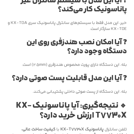
❓ آیا این مدل با سیستم سانترال غیر
پاناسونیک کار می‌کند؟
خیر، این مدل فقط با سیستم‌های سانترال پاناسونیک سری KX-TDA و
KX-TDE سازگار است.
❓ آیا امکان نصب هندزفری روی این
دستگاه وجود دارد؟
بله، این دستگاه دارای پورت مخصوص هندزفری (2.5mm) است.
❓ آیا این مدل قابلیت پست صوتی دارد؟
بله، این دستگاه از پست صوتی داخلی پشتیبانی می‌کند.
🔹 نتیجه‌گیری: آیا پاناسونیک KX-
T7730X ارزش خرید دارد؟
تلفن سانترال
پاناسونیک KX-T7730X
با
کیفیت ساخت عالی،