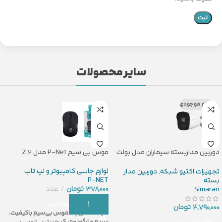
سایر محصولات
اتمام موجودی
دوربین مداربسته سیماران مدل بولت
موس بی سیم P-Net مدل Z.2
SM-IPN4410DL
لوازم جانبی کامپیوتر و لپ تاب
تجهیزات اکتیو شبکه
,
دوربین مدار
P-NET
بسته
378,000
تومان
عدد
Simaran
افزودن به سبد خرید
4,790,000
تومان
اگر به دنبال یک
موس بی‌سیم باکیفیت،