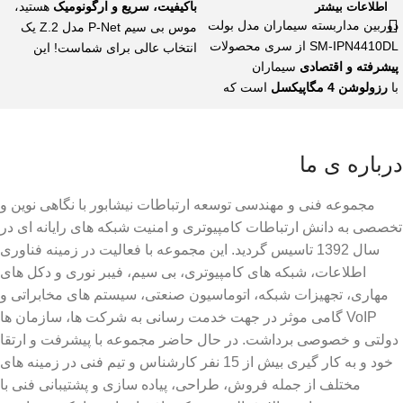
باکیفیت، سریع و ارگونومیک
هستید،
اطلاعات بیشتر
دوربین مداربسته سیماران مدل بولت
موس بی سیم P-Net مدل Z.2 یک
SM-IPN4410DL از سری محصولات
انتخاب عالی برای شماست! این
پیشرفته و اقتصادی
سیماران
موس با طراحی ارگونومیک و قابلیت
با
رزولوشن 4 مگاپیکسل
است که
اتصال بی‌سیم، تجربه‌ای بی‌نظیر از
برای نظارت حرفه‌ای بر محیط‌های
کار با رایانه را فراهم می‌کند.
مسکونی، تجاری و اداری طراحی
شده است. این مدل با
قابلیت دید در
درباره ی ما
شب 30 متری
و
طراحی مقاوم
IP66
، گزینه‌ای ایده‌آل برای
مجموعه فنی و مهندسی توسعه ارتباطات نیشابور با نگاهی نوین و
پروژه‌های امنیتی است.
تخصصی به دانش ارتباطات کامپیوتری و امنیت شبکه های رایانه ای در
سال 1392 تاسیس گردید. این مجموعه با فعالیت در زمینه فناوری
اطلاعات، شبکه های کامپیوتری، بی سیم، فیبر نوری و دکل های
مهاری، تجهیزات شبکه، اتوماسیون صنعتی، سیستم های مخابراتی و
VoIP گامی موثر در جهت خدمت رسانی به شرکت ها، سازمان ها
دولتی و خصوصی برداشت. در حال حاضر مجموعه با پیشرفت و ارتقا
خود و به کار گیری بیش از 15 نفر کارشناس و تیم فنی در زمینه های
مختلف از جمله فروش، طراحی، پیاده سازی و پشتیبانی فنی با