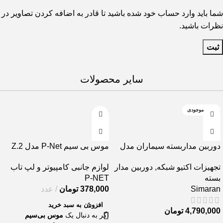
شما باید وارد حساب خود شده باشید تا قادر به اضافه کردن تصاویر در
نظرات باشید.
سایر محصولات
اتمام موجودی
دوربین مداربسته سیماران مدل
موس بی سیم P-Net مدل Z.2
بولت SM-IPN4410DL
لوازم جانبی کامپیوتر و لپ تاب
تجهیزات اکتیو شبکه
,
دوربین مدار
P-NET
بسته
378,000
تومان
عدد
Simaran
افزودن به سبد خرید
4,790,000
تومان
اگر به دنبال یک
موس بی‌سیم